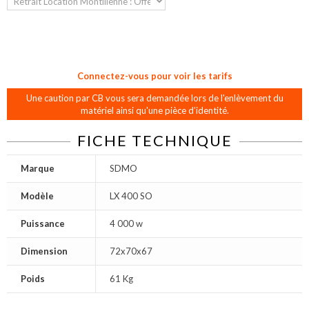
Connectez-vous pour voir les tarifs
Une caution par CB vous sera demandée lors de l'enlèvement du
matériel ainsi qu'une pièce d’identité.
FICHE TECHNIQUE
Marque
SDMO
Modèle
LX 400 SO
Puissance
4 000 w
Dimension
72x70x67
Poids
61 Kg