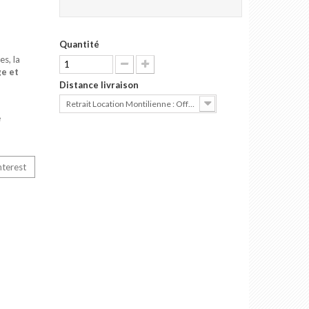
Quantité
es, la
e et
Distance livraison
Retrait Location Montilienne : Offert
e
nterest