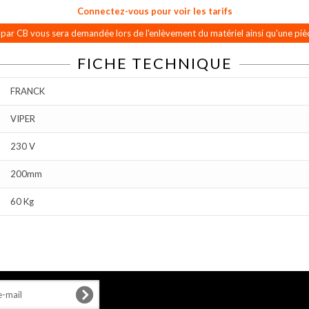
Connectez-vous pour voir les tarifs
par CB vous sera demandée lors de l'enlèvement du matériel ainsi qu'une pièc
FICHE TECHNIQUE
FRANCK
VIPER
230 V
200mm
60 Kg