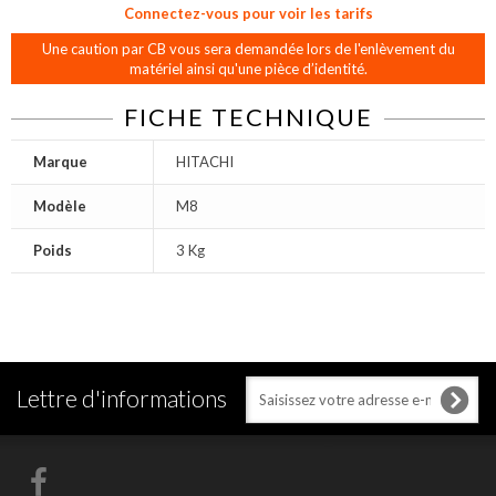
Connectez-vous pour voir les tarifs
Une caution par CB vous sera demandée lors de l'enlèvement du
matériel ainsi qu'une pièce d’identité.
FICHE TECHNIQUE
Marque
HITACHI
Modèle
M8
Poids
3 Kg
Lettre d'informations